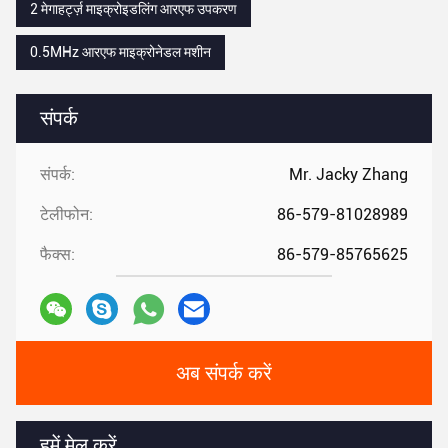
2 मेगाहर्ट्ज़ माइक्रोइडलिंग आरएफ उपकरण
0.5MHz आरएफ माइक्रोनेडल मशीन
संपर्क
संपर्क:
Mr. Jacky Zhang
टेलीफोन:
86-579-81028989
फैक्स:
86-579-85765625
अब संपर्क करें
हमें मेल करें