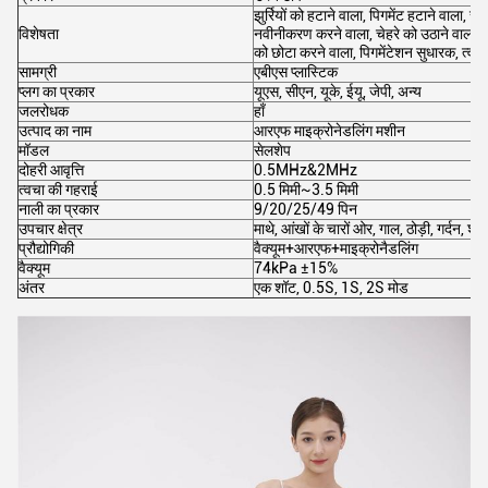
झुर्रियों को हटाने वाला, पिगमेंट हटाने वाला, र
विशेषता
नवीनीकरण करने वाला, चेहरे को उठाने वाला, काल
को छोटा करने वाला, पिगमेंटेशन सुधारक, त्वच
सामग्री
एबीएस प्लास्टिक
प्लग का प्रकार
यूएस, सीएन, यूके, ईयू, जेपी, अन्य
जलरोधक
हाँ
उत्पाद का नाम
आरएफ माइक्रोनेडलिंग मशीन
मॉडल
सेलशेप
दोहरी आवृत्ति
0.5MHz&2MHz
त्वचा की गहराई
0.5 मिमी~3.5 मिमी
नाली का प्रकार
9/20/25/49 पिन
उपचार क्षेत्र
माथे, आंखों के चारों ओर, गाल, ठोड़ी, गर्दन, शर
प्रौद्योगिकी
वैक्यूम+आरएफ+माइक्रोनैडलिंग
वैक्यूम
74kPa ±15%
अंतर
एक शॉट, 0.5S, 1S, 2S मोड