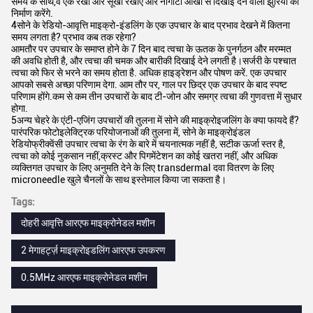
समय के साथ,वे एक रेखा और सूखी रेखाएं और नागौटी आंखों से दिखाई देने वाली झुर्रियों का
निर्माण करेंगे.
4सोने के रेडियो-आवृत्ति माइक्रो-इंडलिंग के एक उपचार के बाद प्रभाव देखने में कितना
समय लगता है? प्रभाव कब तक रहेगा?
आमतौर पर उपचार के समाप्त होने के 7 दिन बाद त्वचा के ऊतक के पुनर्गठन और मरम्मत
की अवधि होती है, और त्वचा की चमक और बारीकी दिखाई देने लगती है।सर्जरी के पश्चात
त्वचा को फिर से भरने का समय होता है. अधिक हाइड्रेशन और पोषण करें. एक उपचार
आपको सबसे अच्छा परिणाम देगा. आम तौर पर, गाल पर छिद्र एक उपचार के बाद स्पष्ट
परिणाम होंगे.कम से कम तीन उपचारों के बाद टी-जोन और समग्र त्वचा की गुणवत्ता में सुधार
होगा.
5अन्य चेहरे के एंटी-एजिंग उपचारों की तुलना में सोने की माइक्रोइजलिंग के क्या फायदे हैं?
पारंपरिक फोटोइलेक्ट्रिक परियोजनाओं की तुलना में, सोने के माइक्रोइंडल
रेडियोफ्रीक्वेंसी उपचार त्वचा के रंग के बारे में चयनात्मक नहीं है, सटीक ऊर्जा स्तर है,
त्वचा को कोई नुकसान नहीं,क्रस्ट और पिगमेंटेशन का कोई खतरा नहीं, और अधिक
व्यक्तिगत उपचार के लिए अनुमति देने के लिए transdermal दवा वितरण के लिए
microneedle खुले चैनलों के साथ इस्तेमाल किया जा सकता है।
Tags:
दोहरी आवृत्ति आरएफ माइक्रोनेडल मशीन
2 मेगाहर्ट्ज़ माइक्रोइडलिंग आरएफ उपकरण
0.5MHz आरएफ माइक्रोनेडल मशीन