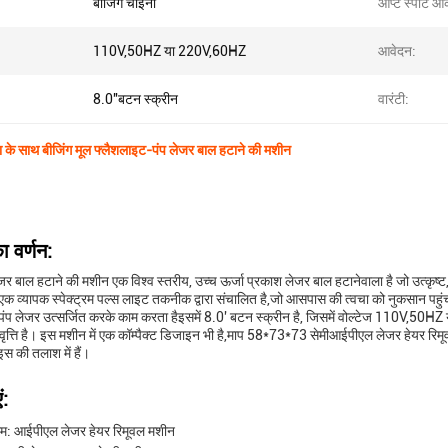
बीजिंग चाइना
ऑप्ट स्पॉट आ
110V,50HZ या 220V,60HZ
आवेदन:
8.0''बटन स्क्रीन
वारंटी:
ा के साथ बीजिंग मूल फ्लैशलाइट-पंप लेजर बाल हटाने की मशीन
ा वर्णन:
 बाल हटाने की मशीन एक विश्व स्तरीय, उच्च ऊर्जा प्रकाश लेजर बाल हटानेवाला है जो उत्कृष्
एक व्यापक स्पेक्ट्रम पल्स लाइट तकनीक द्वारा संचालित है,जो आसपास की त्वचा को नुकसान पहुंचाए
ंप लेजर उत्सर्जित करके काम करता हैइसमें 8.0' बटन स्क्रीन है, जिसमें वोल्टेज 110V,50H
्ति है। इस मशीन में एक कॉम्पैक्ट डिजाइन भी है,माप 58*73*73 सेमीआईपीएल लेजर हेयर रिमूवल 
स की तलाश में हैं।
ं:
नाम: आईपीएल लेजर हेयर रिमूवल मशीन