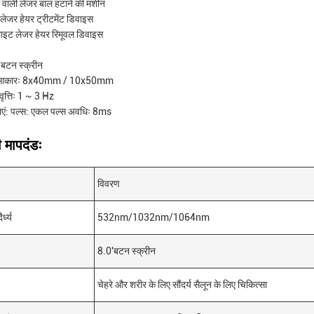
ा वाली लेजर बाल हटाने की मशीन
लेजर हेयर ट्रीटमेंट डिवाइस
लाइट लेजर हेयर रिमूवल डिवाइस
0'बटन स्क्रीन
ॉट आकारः 8x40mm / 10x50mm
त्तिः 1 ~ 3 Hz
ताएं: पल्स: एकल पल्स अवधिः 8ms
मापदंडः
विवरण
र्ध्य
532nm/1032nm/1064nm
8.0'बटन स्क्रीन
चेहरे और शरीर के लिए सौंदर्य सैलून के लिए चिकित्सा