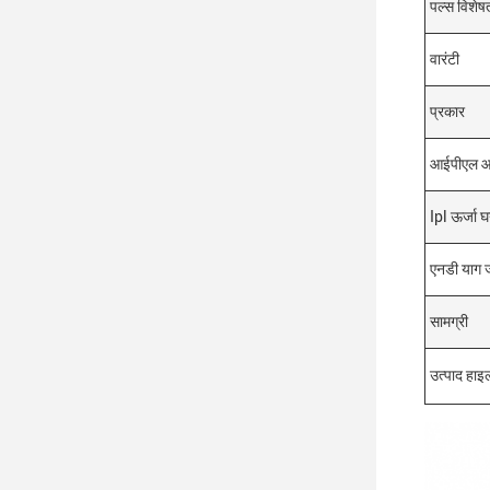
पल्स विशेषत
वारंटी
प्रकार
आईपीएल आव
Ipl ऊर्जा घ
एनडी याग 
सामग्री
उत्पाद हाइ