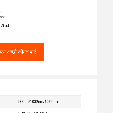
ीन
laser
ी शर्तें
बसे अच्छी कीमत पाएं
य:
532nm/1032nm/1064nm