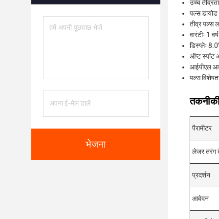
उच्च तीव्रत
पल्स डायोड 
तीव्र पल्स 
वारंटीः 1 वर्ष
डिस्प्लेः 8.
ऑप्ट स्प
आईपीएल आवृ
पल्स विशेष
तकनीकी 
पैरामीटर
भेजना
लेजर तरंग दै
प्रदर्शन
आवेदन