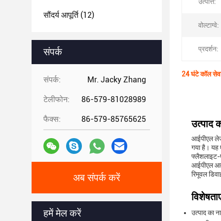
उत्पत्ति:
सौंदर्य आपूर्ति
(12)
वोल्टाग्वे:
प्रदर्शन:
संपर्क
24 घंटे कॉल सेव
संपर्क:
Mr. Jacky Zhang
टेलीफोन:
86-579-81028989
फैक्स:
86-579-85765625
उत्पाद क
आईपीएल लेजर
गया है। यह 
फ्लैशलाइट-प
आईपीएल आवृत
रिमूवल डिवाइ
अब संपर्क करें
विशेषताए
हमें मेल करें
उत्पाद का 