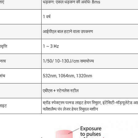
ाएं
धड़कन: एकल धड़कन की अवधिः 8ms
1 वर्ष
आईपीएल बाल हटाने वाला उपकरण
ृत्ति
1 ~ 3 Hz
नत्व
1/50/ 10-130J/cm समायोज्य
जांच
532nm, 1064nm, 1320nm
एबीएस + स्टेनलेस स्टील
ब्रॉड स्पेक्ट्रम पल्स्ड लाइट हेयर रिमूवर, इंटेंसिटी-मॉड्यूलेटेड
लाइट
फ्लैशलैम्प पंप लेजर हेयर रिमूवल मशीन