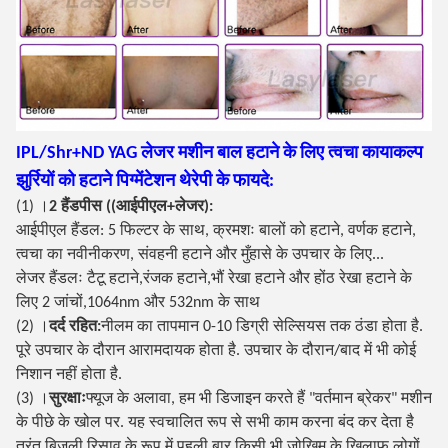
IPL/Shr+ND YAG लेजर मशीन बाल हटाने के लिए त्वचा कायाकल्प
झुर्रियों को हटाने पिग्मेंटेशन थेरेपी के फायदे:
(1) ।
2 हैंडपीस ((आईपीएल+लेजर):
आईपीएल हैंडल: 5 फिल्टर के साथ, क्रमशः बालों को हटाने, वर्णक हटाने,
त्वचा का नवीनीकरण, संवहनी हटाने और मुँहासे के उपचार के लिए...
लेजर हैंडलः टैटू हटाने,रंजक हटाने,भौं रेखा हटाने और होंठ रेखा हटाने के
लिए 2 जांचों,1064nm और 532nm के साथ
(2) ।
दर्द रहित:
नीलम का तापमान 0-10 डिग्री सेल्सियस तक ठंडा होता है.
पूरे उपचार के दौरान आरामदायक होता है. उपचार के दौरान/बाद में भी कोई
निशान नहीं होता है.
(3) ।
सुरक्षाः
फ्यूज के अलावा, हम भी डिजाइन करते हैं "वर्तमान ब्रेकर" मशीन
के पीछे के खोल पर. यह स्वचालित रूप से सभी काम करना बंद कर देता है
तुरंत बिजली रिसाव के रूप में,पहली बार किसी भी जोखिम के खिलाफ लोगों