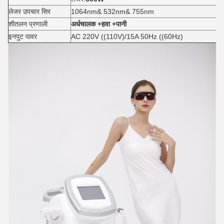
लेजर उपचार सिर
1064nm& 532nm& 755nm
शीतलन प्रणाली
अर्धचालक +हवा +पानी
इनपुट पावर
AC 220V ((110V)/15A 50Hz ((60Hz)