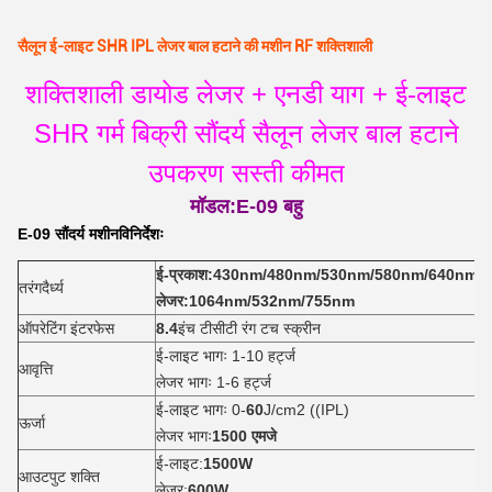
सैलून ई-लाइट SHR IPL लेजर बाल हटाने की मशीन RF शक्तिशाली
शक्तिशाली डायोड लेजर + एनडी याग + ई-लाइट
SHR गर्म बिक्री सौंदर्य सैलून लेजर बाल हटाने
उपकरण सस्ती कीमत
मॉडल
:E-09 बहु
E-09 सौंदर्य मशीन
विनिर्देशः
ई-प्रकाश:430nm/480nm/530nm/580nm/640nm/
तरंगदैर्ध्य
लेजर:1064nm/532nm/755nm
ऑपरेटिंग इंटरफेस
8.4
इंच टीसीटी रंग टच स्क्रीन
ई-लाइट भागः 1-10 हर्ट्ज
आवृत्ति
लेजर भागः 1-6 हर्ट्ज
ई-लाइट भागः 0-
60
J/cm2 ((IPL)
ऊर्जा
लेजर भागः
1500 एमजे
ई-लाइट:
1500W
आउटपुट शक्ति
लेजर:
600W