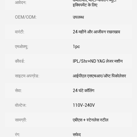
कमर्शियल, मल्टी-फंक्शन ब्यूटी
आवेदन:
इक्विपमेंट के लिए
OEM/ODM:
उपलब्ध
वारंटी:
24 महीने और आजीवन रखरखाव
एमओक्यू:
1pc
कीवर्ड:
IPL/Shr+ND YAG लेजर मशीन
साइटम अपग्रेड:
आईपीएल एसएचआर/ऑप्ट पिकोलेसर
सेवा:
24 घंटे कॉलिंग
वोल्टेज:
110V-240V
सामग्री:
एबीएस + स्टेनलेस स्टील
रंग:
सफेद