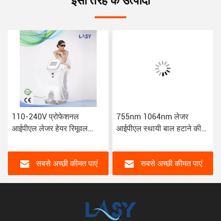
इसी तरह के उत्पादों
110-240V प्रोफेशनल
755nm 1064nm लेजर
आईपीएल लेजर हेयर रिमूवल
आईपीएल स्थायी बाल हटाने की
मशीन
मशीन 808nm चेहरे
सबसे अच्छी कीमत पाएं
सबसे अच्छी कीमत पाएं