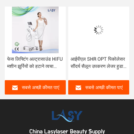
्टिंग अल्ट्रासाउंड HIFU
आईपीएल SHR OPT पिकोलेसर
अल्ट्रासाउं
रियों को हटाने त्वचा
सौंदर्य सैलून उपकरण लेजर हुडा
झुर्रियों को 
7D अल्ट्राफॉर्म 4D
व्यक्तिगत देखभाल
सूजन विरोधी 
मशीन
सबसे अच्छी कीमत पाएं
सबसे अच्छी कीमत पाएं
सबस
China Lasylaser Beauty Supply