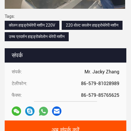
Tags:
कोलन हाइड्रोथेरेपी मशीन 220V
220 वोल्ट कालोन हाइड्रोथेरेपी मशीन
उच्च प्रदर्शन हाइड्रोकोलोन थेरेपी मशीन
संपर्क
संपर्क:
Mr. Jacky Zhang
टेलीफोन:
86-579-81028989
फैक्स:
86-579-85765625
अब संपर्क करें