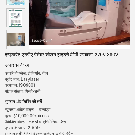
इन्फ्रारेड एसपीए पेशेवर कोलन हाइड्रोथेरेपी उपकरण 220V 380V
उत्पाद का विवरण
उत्पत्ति के प्लेस: झेजियांग, चीन
ब्रांड नाम: Lasylaser
प्रमाणन: ISO9001
मॉडल संख्या: यिनहे-रानी
भुगतान और शिपिंग की शर्तें
न्यूनतम आदेश मात्रा: 1 पीसीएस
मूल्य: $10,000.00/pieces
पैकेजिंग विवरण: लकड़ी या एलिमिनियम केस
प्रसव के समय: 2-5 दिन
भुगतान शर्तें: टी/टी, वेस्टर्न यूनियन, अलीपे, पेपैल