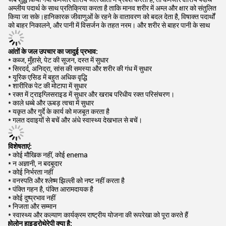
अम्लीय पदार्थ के साथ प्रतिक्रिया करता है ताकि मानव शरीर में अम्ल और क्षार को संतुलित
किया जा सके।हानिकारक जीवाणुओं के रहने के वातावरण को बदल देता है, विषाक्त पदार्थों
को बाहर निकालने, और पानी में विसर्जन के तहत नरम। और शरीर से बाहर पानी के साथ
आंतों के जल उपचार का जादुई प्रभाव:
* कब्ज, मुँहासे, पेट की सूजन, दस्त में सुधार
* सिरदर्द, अनिद्रा, सांस की समस्या और शरीर की गंध में सुधार
* यूरिक एसिड में बहुत अधिक वृद्धि
* शारीरिक पेट की मोटापा में सुधार
* रक्त में ट्राइग्लिसराइड में सुधार और खराब परिधीय रक्त परिसंचरण।
* काले धब्बे और ऊबड़ त्वचा में सुधार
* यकृत और गुर्दे के कार्य को मजबूत करता है
* गलत दवाइयों से बचें और अंधे स्वास्थ्य देखभाल से बचें।
विशेषताएं:
* कोई मौखिक नहीं, कोई enema
* न अज्ञानी, न बदबूदार
* कोई निर्भरता नहीं
* वनस्पति और श्लेष्म झिल्ली को नष्ट नहीं करता है
* पंक्ति गहन है, पंक्ति आरामदायक है
* कोई दुष्प्रभाव नहीं
* निजता और सम्मान
* स्वास्थ्य और कल्याण कार्यक्रम राष्ट्रीय योजना की रूपरेखा को पूरा करते हैं
कोलोन हाइड्रोथेरेपी क्या है: