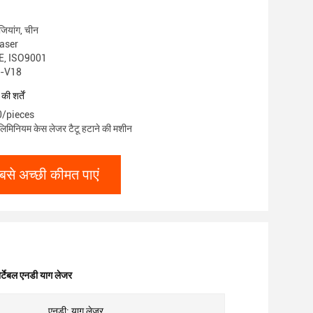
झेजियांग, चीन
laser
E, ISO9001
हे-V18
ी शर्तें
00/pieces
एलिमिनियम केस लेजर टैटू हटाने की मशीन
बसे अच्छी कीमत पाएं
्टेबल एनडी याग लेजर
एनडी: याग लेजर