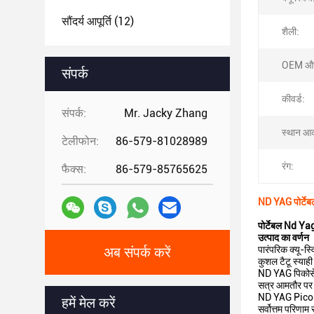
सौंदर्य आपूर्ति
(12)
शैली:
OEM और
संपर्क
कीवर्ड:
संपर्क:
Mr. Jacky Zhang
स्थान आ
टेलीफोन:
86-579-81028989
रंग:
फैक्स:
86-579-85765625
ND YAG पोर्टेबल
पोर्टेबल Nd Yag
उत्पाद का वर्णन
पारंपरिक क्यू-स
अब संपर्क करें
कुशल टैटू स्याह
ND YAG पिकोसेकं
सत्र आमतौर पर क
ND YAG Picoseco
हमें मेल करें
सर्वोत्तम परिणा