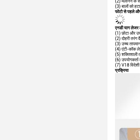
(2) मेलेनिन के स
(3) बालों को ह
फोटो से पहले और 
एनडी याग लेजर
(1) छोटा और उत्
(2) दोहरी तरं
(3) उच्च तापमान
(4) एंटी-कॉक ल
(5) शक्तिशाली त
(6) उपयोगकर्ता 
(7) V18 विदेशी
प्रक्रिया