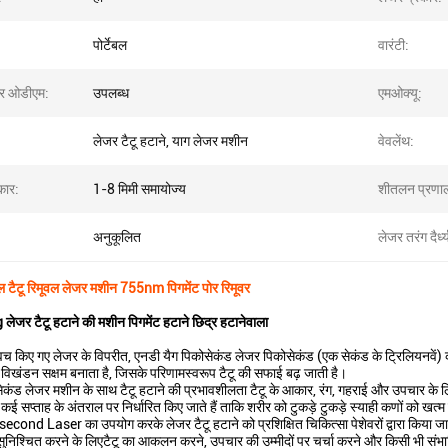
पोर्टेबल
वारंटी:
 ओडीएम:
उपलब्ध
एमओक्यू:
लेजर टैटू हटाने, याग लेजर मशीन
वेवलेंथ:
कार:
1-8 मिमी समायोज्य
शीतलन प्रणाल
अनुकूलित
लेजर तरंग दैर्ध्
 टैटू रिमूवल लेजर मशीन 755nm पिगमेंट पोर रिमूवर
 लेजर टैटू हटाने की मशीन पिगमेंट हटाने छिद्र हटानेवाला
्विच किए गए लेजर के विपरीत, एनडी यैग पिकोसेकंड लेजर पिकोसेकंड (एक सेकंड के ट्रिलियनव
ी विखंडन सक्षम बनाता है, जिसके परिणामस्वरूप टैटू की सफाई बढ़ जाती है।
ड लेजर मशीन के साथ टैटू हटाने की प्रभावशीलता टैटू के आकार, रंग, गहराई और उपचार के लिए
ई सप्ताह के अंतराल पर निर्धारित किए जाते हैं ताकि शरीर को टुकड़े टुकड़े स्याही कणों को खत
nd Laser का उपयोग करके लेजर टैटू हटाने को प्रशिक्षित चिकित्सा पेशेवरों द्वारा किया जान
म सुनिश्चित करने के लिएटैटू का आकलन करने, उपचार की उम्मीदों पर चर्चा करने और किसी भी संभा