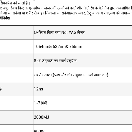
 सिफारिश की जाती है।
त: क्यू-स्विच किए गए एनडीःयाग लेजर की ऊर्जा को काले और नीले रंग के मेलेनिन द्वारा अवशोषित
ा जा सकेगा या शरीर से बाहर निकाला जा सकेगाइस प्रकार, टैटू या अन्य रंगद्रव्य को सामान्
िनिर्देश
Q-स्विच किया गया Nd: YAG लेजर
1064nm& 532nm& 755nm
8.0" टीएफटी रंग स्पर्श स्क्रीन
सबसे उन्नत ((प्लग और प्ले) संयुक्त भाग को अपनाता है
ाई
12ns
1-7 मिमी
2000MJ
800W