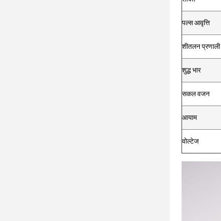
पल्स आवृत्ति
शीतलन प्रणाली
शुद्ध भार
सकल वजन
आयाम
वोल्टेज