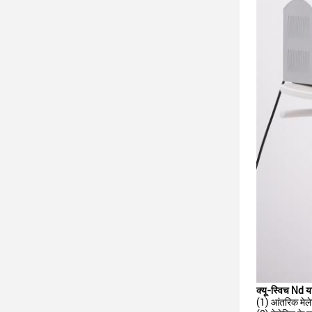
क्यू-स्विच Nd य
(1) आंतरिक मेले