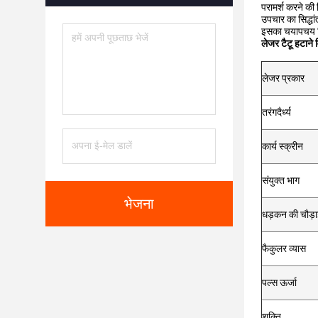
परामर्श करने की
उपचार का सिद्धां
इसका चयापचय किय
लेजर टैटू हटाने व
लेजर प्रकार
तरंगदैर्ध्य
कार्य स्क्रीन
संयुक्त भाग
भेजना
धड़कन की चौड़
फैकुलर व्यास
पल्स ऊर्जा
शक्ति