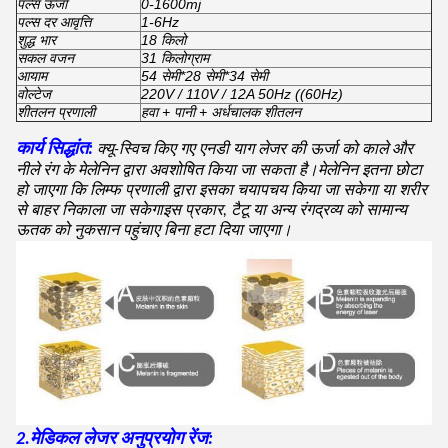
पल्स ऊर्जा
0-1600mj
पल्स दर आवृत्ति
1-6Hz
शुद्ध भार
18 किलो
सकल वजन
31 किलोग्राम
आयाम
54 सेमी*28 सेमी*34 सेमी
वोल्टेज
220V / 110V / 12A 50Hz ((60Hz)
शीतलन प्रणाली
हवा + पानी + अर्धचालक शीतलन
कार्य सिद्धांत:
क्यू-स्विच किए गए एनडी याग लेजर की ऊर्जा को काले और
नीले रंग के मेलेनिन द्वारा अवशोषित किया जा सकता है।मेलेनिन इतना छोटा
हो जाएगा कि लिम्फ प्रणाली द्वारा इसका चयापचय किया जा सकेगा या शरीर
से बाहर निकाला जा सकेगाइस प्रकार, टैटू या अन्य रंगद्रव्य को सामान्य
ऊतक को नुकसान पहुंचाए बिना हटा दिया जाएगा।
2.मेडिकल लेजर अनुप्रयोग रेंज: