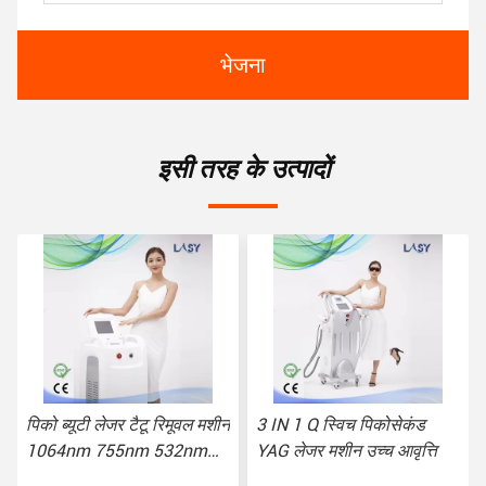
भेजना
इसी तरह के उत्पादों
पिको ब्यूटी लेजर टैटू रिमूवल मशीन
3 IN 1 Q स्विच पिकोसेकंड
1064nm 755nm 532nm
YAG लेजर मशीन उच्च आवृत्ति
वेवलेंथ