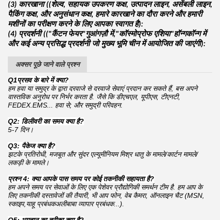
(3) कारखाना ((शेल्व, सहायक उपकरण कक्ष, उत्पादन लाइन, असेंबली लाइन,
पैकिंग कक्ष, और अनुसंधान कक्ष, हमारे कारखाने का दौरा करने और हमारी
मशीनों का परीक्षण करने के लिए आपका स्वागत है):
(4) प्रदर्शनी (("कैंटन फेयर"गुआंगज़ौ में,"कॉस्मोप्रोफ एशिया"हॉन्गकॉन्ग में
और कई अन्य प्रसिद्ध प्रदर्शनी जो मुख्य भूमि चीन में आयोजित की जाएंगी):
अक्सर पूछे जाने वाले प्रश्न
Q1
प्रसव के बारे में क्या?
हम हवा या समुद्र के द्वारा दरवाजे से दरवाजे सेवाएं प्रदान कर सकते हैं, बस अपने
वास्तविक अनुरोध पर निर्भर करता है. जैसे कि डीएचएल, यूपीएस, टीएनटी,
FEDEX.EMS... हवा से; और समुद्री परिवहन.
Q2: डिलीवरी का समय क्या है?
5-7 दिन।
Q3: पैकेज क्या है?
झटके प्रतिरोधी, मजबूत और सुंदर एल्यूमीनियम मिश्र धातु के मामले/कार्टन मामले/
लकड़ी के मामले।
प्रश्न 4: क्या आपके पास समय पर कोई तकनीकी सहायता है?
हम अपने समय पर सेवाओं के लिए एक पेशेवर प्रौद्योगिकी समर्थन टीम है. हम आप के
लिए तकनीकी दस्तावेजों की तैयारी, भी आप फोन, वेब कैमरा, ऑनलाइन चैट (MSN,
स्काइप,याहू प्रबंधकअलीबाबा व्यापार प्रबंधक...).
Q5: भुगतान का तरीका क्या है?