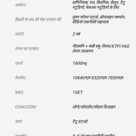
वाणिज्यिक, स्पा, क्लिनिक, सैलून, टैटू
आवेदन:
स्टूडियो, मेकअप स्टूडियो के लिए
मुफ्त स्पेयर पार्ट्स, ऑनलाइन समर्थन,
बिक्री के बाद की सेवा प्रदान की:
वीडियो तकनीकी सहायता
वारंटी:
2 वर्ष
नीलमणि + रूबी क्यू-स्विच/KTP/YAG
लेजर का प्रकार:
लेजर उपकरण
ऊर्जा:
1600mj
वेवलेंथ:
1064एनएम 532एनएम 755एनएम
MIQ:
1SET
OEM/ODM:
लोगो/कोरलोर/मॉडल डिज़ाइन
कार्य:
टैटू हटाओ