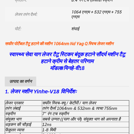
प्रदर्शन:
8.4' रंग टच एलसीडी स्क्रीन
1064 एनएम + 532 एनएम + 755
लेजर तरंग दैर्ध्य:
एनएम
पोर्ट:
शंघाई
सफीर पोर्टेबल टैटू हटाने की मशीन 1064nm Nd Yag Q स्विच लेजर मशीन
स्वास्थ्य सेवा याग लेजर टैटू स्टिकर बंदूक हटाने सौंदर्य मशीन टैटू
हटाने क्रीम से बेहतर परिणाम
मॉडल#यिनहे-वी18
उत्पाद का वर्णन
लेजर मशीन Yinhe-V18 विनिर्देशः
1.
लेजर प्रकार
सफीर स्विच-क्यू / केटीपी / याग लेजर
तरंग लंबाई
तरंग दैर्ध्य 1064nm & 532nm & त्वचा 755nm
स्क्रीन
7" रंग टच स्क्रीन
संयुक्त भाग
सबसे उन्नत ((प्लग और प्ले) संयुक्त भाग को अपनाता है
धड़कन की चौड़ाई
12ns
फैकुलर व्यास
1-8 मिमी