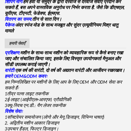
शिपिंग मार्गः
हम हवा या समुद्र के द्वारा दरवाजे से दरवाजे सेवाएं प्रदान कर
सकते हैं, बस अपने वास्तविक अनुरोध पर निर्भर करता है. जैसे कि डीएचएल,
यूपीएस, टीएनटी, फेडेक्स, ईएमएस.
वितरण का समय:
तीन से सात दिन।
पैकेजः
अंदर स्पंज मोड के साथ मजबूत और सुंदर एल्यूमीनियम मिश्र धातु
मामले
हमारी सेवाएँ
प्रशिक्षण:
मशीन के साथ-साथ मशीन को व्यावहारिक रूप से कैसे बनाए रखा
जाए और संचालित किया जाए, इसके लिए विस्तृत उपयोगकर्ता मैनुअल और
सीडी उपलब्ध कराई जाएगी।
वारंटीः
एक वर्ष की वारंटी, दो वर्ष की अद्यतन वारंटी और आजीवन रखरखाव।
हमारे OEM&ODM कवरः
हम निम्नलिखित पर मशीनों के लिए आप के लिए OEM और ODM सेवा कर
सकते हैंः
1तीव्र पल्स लाइट तकनीक
2ई-लाइट (आईपीएल+आरएफ) प्रौद्योगिकी
3क्यू-स्विच एन.डी.: यैग लेजर तकनीक
विशेष सेवाः
1सॉफ्टवेयर समायोजन (लोगो और मेनू डिजाइन, विभिन्न भाषाएं)
2. अद्वितीय मशीन आकार डिजाइन
3उपचार हैंडल, फिल्टर डिजाइन।