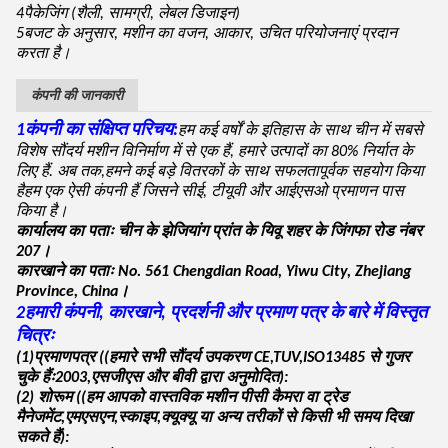
4पैकेजिंग (शैली, सामग्री, लेबल डिजाइन)
5बजट के अनुसार, मशीन का वजन, आकार, उचित परियोजनाएं प्रदान
करता है।
कंपनी की जानकारी
1कंपनी का संक्षिप्त परिचय:
हम कई वर्षों के इतिहास के साथ चीन में सबसे
विशेष सौंदर्य मशीन विनिर्माण में से एक हैं, हमारे उत्पादों का 80% निर्यात के
लिए हैं. अब तक,हमने कई बड़े वितरकों के साथ सफलतापूर्वक सहयोग किया
हैहम एक ऐसी कंपनी हैं जिसने सीई, टीयूवी और आईएसओ प्रमाणन पास
किया है।
कार्यालय का पताः चीन के झेजियांग प्रांत के यिवू शहर के जिंगफा रोड नंबर
207।
कारखाने का पताः No. 561 Chengdian Road, Yiwu City, Zhejiang
Province, China।
2हमारी कंपनी, कारखाने, प्रदर्शनी और प्रमाण पत्र के बारे में विस्तृत
चित्रः
(1)प्रमाणपत्र ((हमारे सभी सौंदर्य उपकरण CE,TUV,ISO13485 से गुजर
चुके हैंः2003,एसजीएस और बीवी द्वारा अनुमोदित):
(2) शोरूम ((हम आपको वास्तविक मशीन पीसी कैमरा वा ट्रेड
मैनेजमेंट,एमएसएन,स्काइप,क्यूक्यू या अन्य तरीकों से किसी भी समय दिखा
सकते हैं):