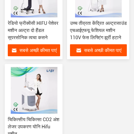
रेडियो फ्रीक्वेंसी HIFU पेशेवर
उच्च तीव्रता केंद्रित अल्ट्रासाउंड
मशीन अल्ट्रा दो हैंडल
एचआईएफयू फेशियल मशीन
सुपरसोनिक त्वचा कसने
110V फेस लिफ्टिंग झुर्री हटाने
सबसे अच्छी कीमत पाएं
सबसे अच्छी कीमत पाएं
चिकित्सीय चिकित्सा CO2 अंश
लेजर उपकरण योनि Hifu
मशीन