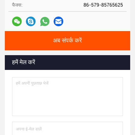
फैक्स:
86-579-85765625
अब संपर्क करें
हमें मेल करें