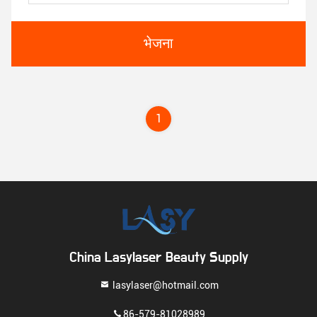
भेजना
1
China Lasylaser Beauty Supply
lasylaser@hotmail.com
86-579-81028989